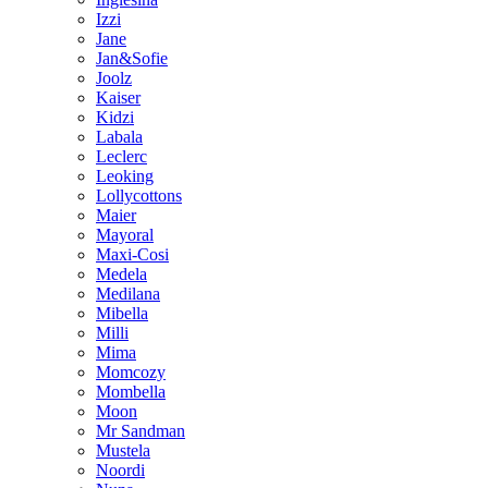
Izzi
Jane
Jan&Sofie
Joolz
Kaiser
Kidzi
Labala
Leclerc
Leoking
Lollycottons
Maier
Mayoral
Maxi-Cosi
Medela
Medilana
Mibella
Milli
Mima
Momcozy
Mombella
Moon
Mr Sandman
Mustela
Noordi