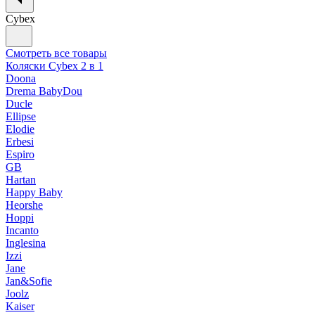
Cybex
Смотреть все товары
Коляски Cybex 2 в 1
Doona
Drema BabyDou
Ducle
Ellipse
Elodie
Erbesi
Espiro
GB
Hartan
Happy Baby
Heorshe
Hoppi
Incanto
Inglesina
Izzi
Jane
Jan&Sofie
Joolz
Kaiser