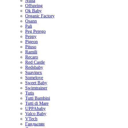
Nuna
Offspring
Ok Baby
Organic Factory
Osann
Pali
Peg Perego
Peppy
Pigeon
Pituso
Ramili
Recaro
Red Castle
Redsbaby
Suavinex
Somelove
Sweet Baby
Swimtrainer
Tutis
Tutti Bambini
Tutti di Mare
UPPAbaby
Valco Baby
VTech
Гандылян