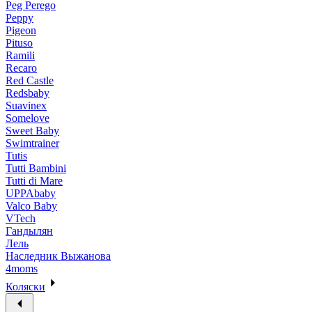
Peg Perego
Peppy
Pigeon
Pituso
Ramili
Recaro
Red Castle
Redsbaby
Suavinex
Somelove
Sweet Baby
Swimtrainer
Tutis
Tutti Bambini
Tutti di Mare
UPPAbaby
Valco Baby
VTech
Гандылян
Лель
Наследник Выжанова
4moms
Коляски