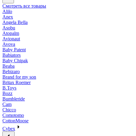
Смотреть все товары
Alilo
Anex
Angela Bella
Asobu
Atopalm
Avionaut
Avova
Baby Patent
Babiators
Baby Chipak
Beaba
Bebizaro
Brand for my son
Britax Roemer
B.Toys
Bozz
Bumbleride
Cam
Chicco
Comotomo
CottonMoose
Cybex