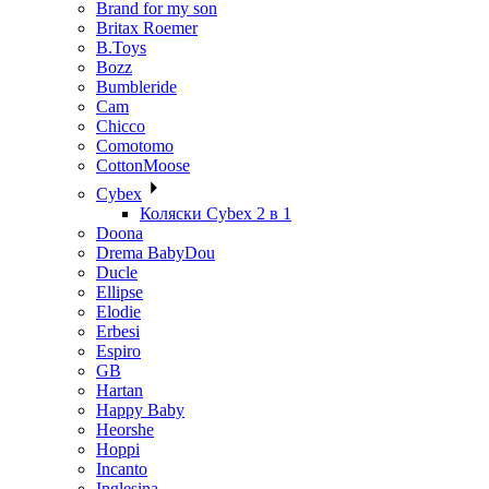
Brand for my son
Britax Roemer
B.Toys
Bozz
Bumbleride
Cam
Chicco
Comotomo
CottonMoose
Cybex
Коляски Cybex 2 в 1
Doona
Drema BabyDou
Ducle
Ellipse
Elodie
Erbesi
Espiro
GB
Hartan
Happy Baby
Heorshe
Hoppi
Incanto
Inglesina