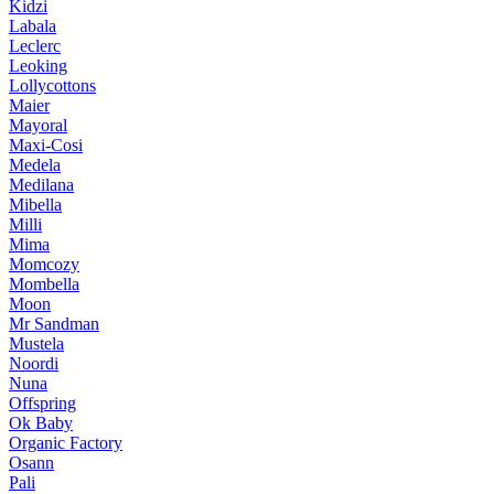
Kidzi
Labala
Leclerc
Leoking
Lollycottons
Maier
Mayoral
Maxi-Cosi
Medela
Medilana
Mibella
Milli
Mima
Momcozy
Mombella
Moon
Mr Sandman
Mustela
Noordi
Nuna
Offspring
Ok Baby
Organic Factory
Osann
Pali