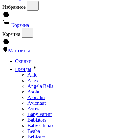
Избранное
Корзина
Корзина
Магазины
Скидки
Бренды
Alilo
Anex
Angela Bella
Asobu
Atopalm
Avionaut
Avova
Baby Patent
Babiators
Baby Chipak
Beaba
Bebizaro