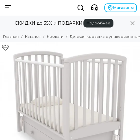
Кровати
Магазины
СКИДКИ до 35% и ПОДАРКИ!
Подробнее
Смотреть все товары
Детские кроватки с универсальным маятником
Главная
Каталог
Кровати
Детская кроватка с универсальны
Детские кроватки с продольным маятником
Детские кроватки с продольным маятником на колесах
Детские кроватки качалка-колесо
Детские кроватки на колесах
Детские кроватки с поперечным маятником
Детские кроватки без маятника
Люльки
Кровати-трансформеры
Подростковые кровати
Аксессуары для кроватей