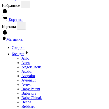
Избранное
Корзина
Корзина
Магазины
Скидки
Бренды
Alilo
Anex
Angela Bella
Asobu
Atopalm
Avionaut
Avova
Baby Patent
Babiators
Baby Chipak
Beaba
Bebizaro