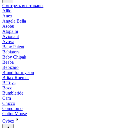
Смотреть все товары
Alilo
Anex
Angela Bella
Asobu
Atopalm
Avionaut
Avova
Baby Patent
Babiators
Baby Chipak
Beaba
Bebizaro
Brand for my son
Britax Roemer
B.Toys
Bozz
Bumbleride
Cam
Chicco
Comotomo
CottonMoose
Cybex