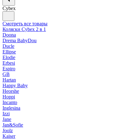
Cybex
Смотреть все товары
Коляски Cybex 2 в 1
Doona
Drema BabyDou
Ducle
Ellipse
Elodie
Erbesi
Espiro
GB
Hartan
Happy Baby
Heorshe
Hoppi
Incanto
Inglesina
Izzi
Jane
Jan&Sofie
Joolz
Kaiser