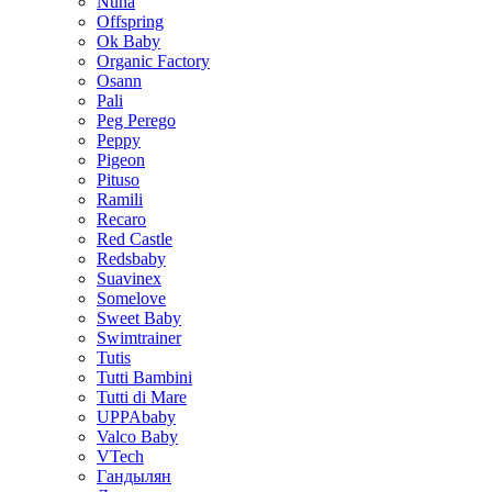
Nuna
Offspring
Ok Baby
Organic Factory
Osann
Pali
Peg Perego
Peppy
Pigeon
Pituso
Ramili
Recaro
Red Castle
Redsbaby
Suavinex
Somelove
Sweet Baby
Swimtrainer
Tutis
Tutti Bambini
Tutti di Mare
UPPAbaby
Valco Baby
VTech
Гандылян