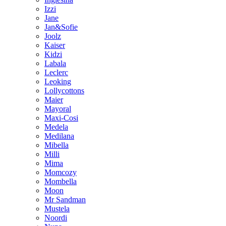
Izzi
Jane
Jan&Sofie
Joolz
Kaiser
Kidzi
Labala
Leclerc
Leoking
Lollycottons
Maier
Mayoral
Maxi-Cosi
Medela
Medilana
Mibella
Milli
Mima
Momcozy
Mombella
Moon
Mr Sandman
Mustela
Noordi