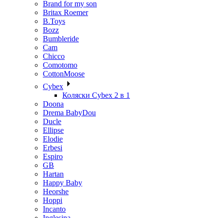
Brand for my son
Britax Roemer
B.Toys
Bozz
Bumbleride
Cam
Chicco
Comotomo
CottonMoose
Cybex
Коляски Cybex 2 в 1
Doona
Drema BabyDou
Ducle
Ellipse
Elodie
Erbesi
Espiro
GB
Hartan
Happy Baby
Heorshe
Hoppi
Incanto
Inglesina