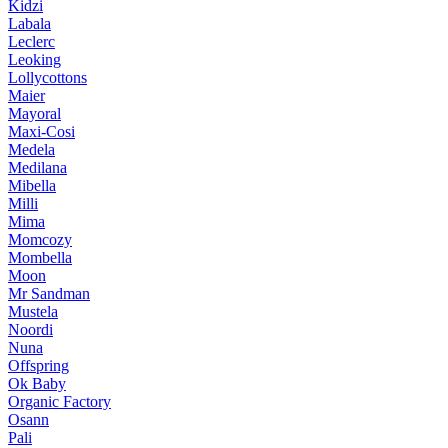
Kidzi
Labala
Leclerc
Leoking
Lollycottons
Maier
Mayoral
Maxi-Cosi
Medela
Medilana
Mibella
Milli
Mima
Momcozy
Mombella
Moon
Mr Sandman
Mustela
Noordi
Nuna
Offspring
Ok Baby
Organic Factory
Osann
Pali