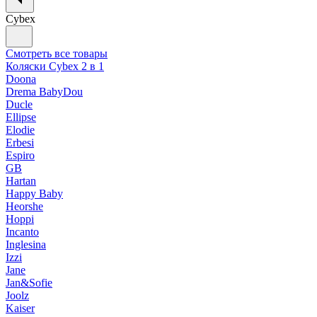
Cybex
Смотреть все товары
Коляски Cybex 2 в 1
Doona
Drema BabyDou
Ducle
Ellipse
Elodie
Erbesi
Espiro
GB
Hartan
Happy Baby
Heorshe
Hoppi
Incanto
Inglesina
Izzi
Jane
Jan&Sofie
Joolz
Kaiser