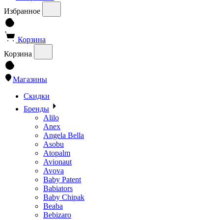
Избранное
Корзина
Корзина
Магазины
Скидки
Бренды
Alilo
Anex
Angela Bella
Asobu
Atopalm
Avionaut
Avova
Baby Patent
Babiators
Baby Chipak
Beaba
Bebizaro