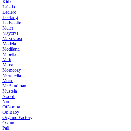
Kidzi
Labala
Leclerc
Leoking
Lollycottons
Maier
Mayoral
Maxi-Cosi
Medela
Medilana
Mibella
Milli
Mima
Momcozy
Mombella
Moon
Mr Sandman
Mustela
Noordi
Nuna
Offspring
Ok Baby
Organic Factory
Osann
Pali