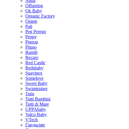
Nuna
Offspring
Ok Baby
Organic Factory
Osann
Pali
Peg Perego
Peppy
Pigeon
Pituso
Ramili
Recaro
Red Castle
Redsbaby
Suavinex
Somelove
Sweet Baby
Swimtrainer
Tutis
Tutti Bambini
Tutti di Mare
UPPAbaby
Valco Baby
VTech
Гандылян