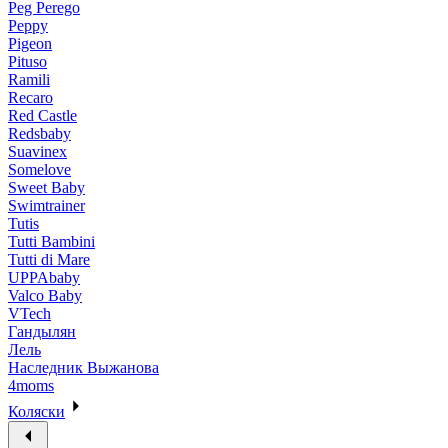
Peg Perego
Peppy
Pigeon
Pituso
Ramili
Recaro
Red Castle
Redsbaby
Suavinex
Somelove
Sweet Baby
Swimtrainer
Tutis
Tutti Bambini
Tutti di Mare
UPPAbaby
Valco Baby
VTech
Гандылян
Лель
Наследник Выжанова
4moms
Коляски