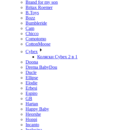
Brand for my son
Britax Roemer
B.Toys
Bozz
Bumbleride
Cam
Chicco
Comotomo
CottonMoose
Cybex
Коляски Cybex 2 в 1
Doona
Drema BabyDou
Ducle
Ellipse
Elodie
Erbesi
Espiro
GB
Hartan
Happy Baby
Heorshe
Hoppi
Incanto
Inglesina