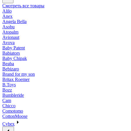
Смотреть все товары
Alilo
Anex
Angela Bella
Asobu
Atopalm
Avionaut
Avova
Baby Patent
Babiators
Baby Chipak
Beaba
Bebizaro
Brand for my son
Britax Roemer
B.Toys
Bozz
Bumbleride
Cam
Chicco
Comotomo
CottonMoose
Cybex