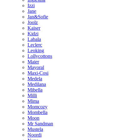
Izzi
Jane
Jan&Sofie
Joolz
Kaiser
Kidzi
Labala
Leclerc
Leoking
Lollycottons
Maier
Mayoral
Maxi-Cosi
Medela
Medilana
Mibella
Milli
Mima
Momcozy
Mombella
Moon
Mr Sandman
Mustela
Noordi