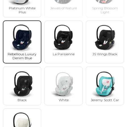
Platinum White
Jewels of Nature
Spring Blossom
Plus
Light
Rebellious Luxury
La Parisienne
JS Wings Black
Denim Blue
Black
White
Jeremy Scott Car