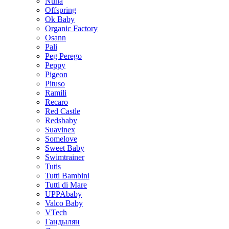
Nuna
Offspring
Ok Baby
Organic Factory
Osann
Pali
Peg Perego
Peppy
Pigeon
Pituso
Ramili
Recaro
Red Castle
Redsbaby
Suavinex
Somelove
Sweet Baby
Swimtrainer
Tutis
Tutti Bambini
Tutti di Mare
UPPAbaby
Valco Baby
VTech
Гандылян