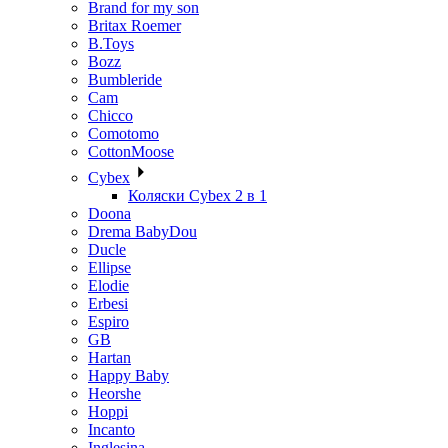
Brand for my son
Britax Roemer
B.Toys
Bozz
Bumbleride
Cam
Chicco
Comotomo
CottonMoose
Cybex
Коляски Cybex 2 в 1
Doona
Drema BabyDou
Ducle
Ellipse
Elodie
Erbesi
Espiro
GB
Hartan
Happy Baby
Heorshe
Hoppi
Incanto
Inglesina