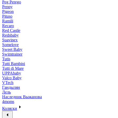
Peg Perego
Peppy
Pigeon
Pituso
Ramili
Recaro
Red Castle
Redsbaby
Suavinex
Somelove
Sweet Baby
Swimtrainer
Tutis
Tutti Bambini
Tutti di Mare
UPPAbaby
Valco Baby
VTech
Гандылян
Лель
Наследник Выжанова
4moms
Коляски