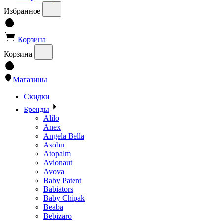
Избранное
Корзина
Корзина
Магазины
Скидки
Бренды
Alilo
Anex
Angela Bella
Asobu
Atopalm
Avionaut
Avova
Baby Patent
Babiators
Baby Chipak
Beaba
Bebizaro