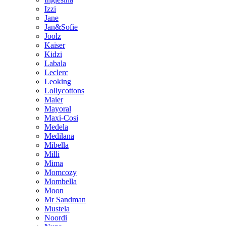
Izzi
Jane
Jan&Sofie
Joolz
Kaiser
Kidzi
Labala
Leclerc
Leoking
Lollycottons
Maier
Mayoral
Maxi-Cosi
Medela
Medilana
Mibella
Milli
Mima
Momcozy
Mombella
Moon
Mr Sandman
Mustela
Noordi