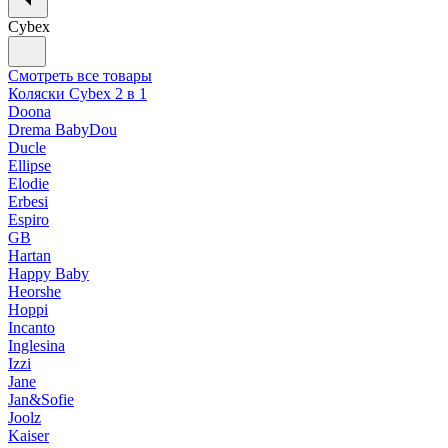
Cybex
Смотреть все товары
Коляски Cybex 2 в 1
Doona
Drema BabyDou
Ducle
Ellipse
Elodie
Erbesi
Espiro
GB
Hartan
Happy Baby
Heorshe
Hoppi
Incanto
Inglesina
Izzi
Jane
Jan&Sofie
Joolz
Kaiser