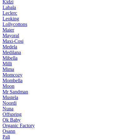
Kidzi
Labala
Leclerc
Leoking
Lollycottons
Maier
Mayoral
Maxi-Cosi
Medela
Medilana
Mibella
Milli
Mima
Momcozy
Mombella
Moon
Mr Sandman
Mustela
Noordi
Nuna
Offspring
Ok Baby
Organic Factory
Osann
Pali