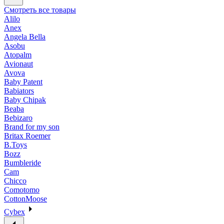
Смотреть все товары
Alilo
Anex
Angela Bella
Asobu
Atopalm
Avionaut
Avova
Baby Patent
Babiators
Baby Chipak
Beaba
Bebizaro
Brand for my son
Britax Roemer
B.Toys
Bozz
Bumbleride
Cam
Chicco
Comotomo
CottonMoose
Cybex