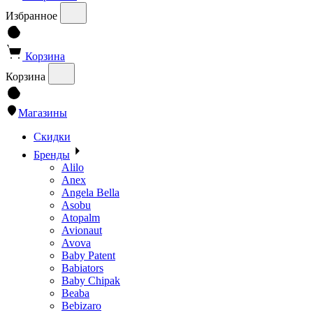
Избранное
Корзина
Корзина
Магазины
Скидки
Бренды
Alilo
Anex
Angela Bella
Asobu
Atopalm
Avionaut
Avova
Baby Patent
Babiators
Baby Chipak
Beaba
Bebizaro