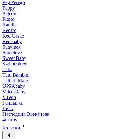
Peg Perego
Peppy
Pigeon
Pituso
Ramili
Recaro
Red Castle
Redsbaby
Suavinex
Somelove
Sweet Baby
Swimtrainer
Tutis
Tutti Bambini
Tutti di Mare
UPPAbaby
Valco Baby
VTech
Гандылян
Лель
Наследник Выжанова
4moms
Коляски