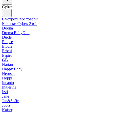
Cybex
Смотреть все товары
Коляски Cybex 2 в 1
Doona
Drema BabyDou
Ducle
Ellipse
Elodie
Erbesi
Espiro
GB
Hartan
Happy Baby
Heorshe
Hoppi
Incanto
Inglesina
Izzi
Jane
Jan&Sofie
Joolz
Kaiser