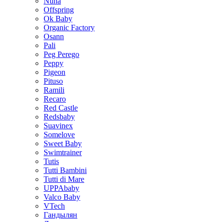
Nuna
Offspring
Ok Baby
Organic Factory
Osann
Pali
Peg Perego
Peppy
Pigeon
Pituso
Ramili
Recaro
Red Castle
Redsbaby
Suavinex
Somelove
Sweet Baby
Swimtrainer
Tutis
Tutti Bambini
Tutti di Mare
UPPAbaby
Valco Baby
VTech
Гандылян