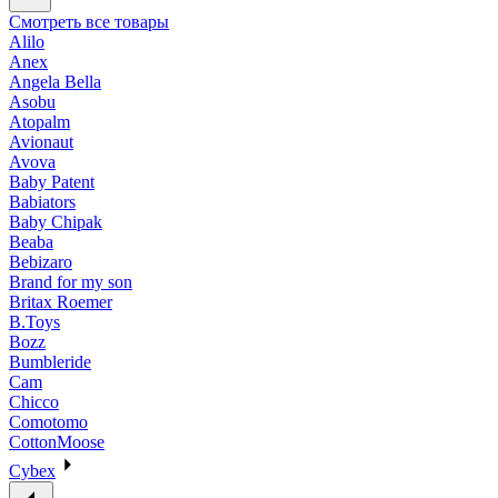
Смотреть все товары
Alilo
Anex
Angela Bella
Asobu
Atopalm
Avionaut
Avova
Baby Patent
Babiators
Baby Chipak
Beaba
Bebizaro
Brand for my son
Britax Roemer
B.Toys
Bozz
Bumbleride
Cam
Chicco
Comotomo
CottonMoose
Cybex