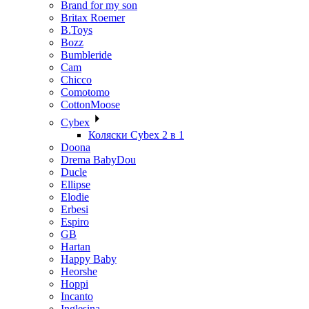
Brand for my son
Britax Roemer
B.Toys
Bozz
Bumbleride
Cam
Chicco
Comotomo
CottonMoose
Cybex
Коляски Cybex 2 в 1
Doona
Drema BabyDou
Ducle
Ellipse
Elodie
Erbesi
Espiro
GB
Hartan
Happy Baby
Heorshe
Hoppi
Incanto
Inglesina