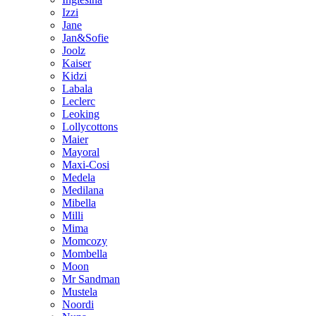
Izzi
Jane
Jan&Sofie
Joolz
Kaiser
Kidzi
Labala
Leclerc
Leoking
Lollycottons
Maier
Mayoral
Maxi-Cosi
Medela
Medilana
Mibella
Milli
Mima
Momcozy
Mombella
Moon
Mr Sandman
Mustela
Noordi