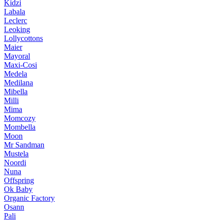
Kidzi
Labala
Leclerc
Leoking
Lollycottons
Maier
Mayoral
Maxi-Cosi
Medela
Medilana
Mibella
Milli
Mima
Momcozy
Mombella
Moon
Mr Sandman
Mustela
Noordi
Nuna
Offspring
Ok Baby
Organic Factory
Osann
Pali