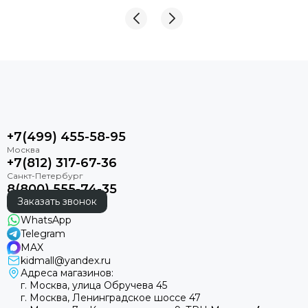
Hoppi
Incanto
Inglesina
Izzi
Jane
Jan&Sofie
Joolz
Kaiser
Kidzi
+7(499) 455-58-95
Labala
+7(812) 317-67-36
Leclerc
Leoking
8(800) 555-74-35
Lollycottons
Заказать звонок
Maier
WhatsApp
Mayoral
Telegram
MAX
Maxi-Cosi
kidmall@yandex.ru
Medela
Адреса магазинов:
Medilana
г. Москва, улица Обручева 45
г. Москва, Ленинградское шоссе 47
Mibella