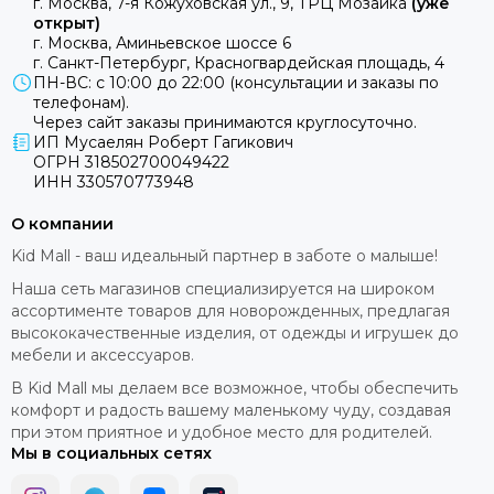
г. Москва, 7-я Кожуховская ул., 9, ТРЦ Мозаика
(уже
Milli
открыт)
Mima
г. Москва, Аминьевское шоссе 6
г. Санкт-Петербург, Красногвардейская площадь, 4
Momcozy
ПН-ВС: с 10:00 до 22:00 (консультации и заказы по
Mombella
телефонам).
Moon
Через сайт заказы принимаются круглосуточно.
ИП Мусаелян Роберт Гагикович
Mr Sandman
ОГРН 318502700049422
Mustela
ИНН 330570773948
Noordi
Nuna
О компании
Offspring
Kid Mall - ваш идеальный партнер в заботе о малыше!
Ok Baby
Наша сеть магазинов специализируется на широком
Organic Factory
ассортименте товаров для новорожденных, предлагая
Osann
высококачественные изделия, от одежды и игрушек до
Pali
мебели и аксессуаров.
Peg Perego
В Kid Mall мы делаем все возможное, чтобы обеспечить
Peppy
комфорт и радость вашему маленькому чуду, создавая
при этом приятное и удобное место для родителей.
Pigeon
Мы в социальных сетях
Pituso
Ramili