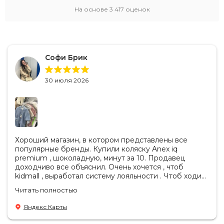
Bozz
На основе
3 417
оценок
Bumbleride
Cam
Chicco
Comotomo
Софи Брик
CottonMoose
Cybex
30 июля 2026
Doona
Drema BabyDou
Ducle
Ellipse
Хороший магазин, в котором представлены все
Elodie
популярные бренды. Купили коляску Anex iq
Erbesi
premium , шоколадную, минут за 10. Продавец
Espiro
доходчиво все объяснил. Очень хочется , чтоб
kidmall , выработал систему лояльности . Чтоб ходить
GB
туда чаще
Hartan
Читать полностью
Happy Baby
Яндекс Карты
Heorshe