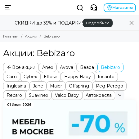
Магазины
СКИДКИ до 35% и ПОДАРКИ!
Подробнее
Главная
Акции
Bebizaro
Акции: Bebizaro
Все акции
Anex
Avova
Beaba
Bebizaro
Cam
Cybex
Ellipse
Happy Baby
Incanto
Inglesina
Jane
Maier
Offspring
Peg-Perego
Recaro
Suavinex
Valco Baby
Автокресла
01 Июля 2026