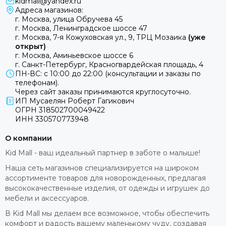
kidmall@yandex.ru
Адреса магазинов:
г. Москва, улица Обручева 45
г. Москва, Ленинградское шоссе 47
г. Москва, 7-я Кожуховская ул., 9, ТРЦ Мозаика
(уже
открыт)
г. Москва, Аминьевское шоссе 6
г. Санкт-Петербург, Красногвардейская площадь, 4
ПН-ВС: с 10:00 до 22:00 (консультации и заказы по
телефонам).
Через сайт заказы принимаются круглосуточно.
ИП Мусаелян Роберт Гагикович
ОГРН 318502700049422
ИНН 330570773948
О компании
Kid Mall - ваш идеальный партнер в заботе о малыше!
Наша сеть магазинов специализируется на широком
ассортименте товаров для новорожденных, предлагая
высококачественные изделия, от одежды и игрушек до
мебели и аксессуаров.
В Kid Mall мы делаем все возможное, чтобы обеспечить
комфорт и радость вашему маленькому чуду, создавая