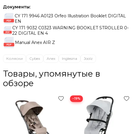
Документы:
CY 171 9946 A0123 Orfeo Illustration Booklet DIGITAL
EN
CY 171 9032 C0323 WARNING BOOKLET STROLLER 0-
22 DIGITAL EN 4
Manual Anex AIR Z
Коляски
Cybex
Anex
Inglesina
Joolz
Товары, упомянутые в
обзоре
−19%