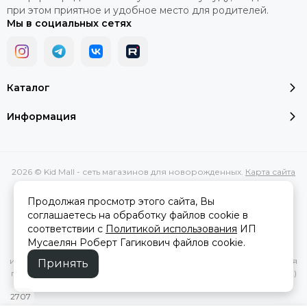
при этом приятное и удобное место для родителей.
Мы в социальных сетях
Каталог
Информация
2026 © Kid Mall - сеть магазинов для новорожденных.
Карта сайта
Сделано в
MOSK.STUDIO
для платформы
InSales
Продолжая просмотр этого сайта, Вы
соглашаетесь на обработку файлов cookie в
соответствии с
Политикой использования
ИП
Вся представленная на сайте информация, касающаяся
Мусаелян Роберт Гагикович файлов cookie.
характеристик, стоимости товаров и услуг, носит
информационный характер и ни при каких условиях не является
Принять
публичной офертой, определяемой положениями Статьи 437(2)
Гражданского кодекса РФ.
2707