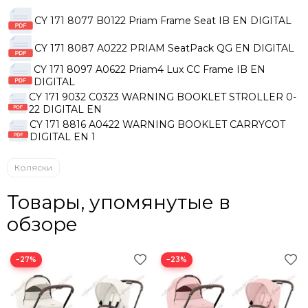
CY 171 8077 B0122 Priam Frame Seat IB EN DIGITAL
CY 171 8087 A0222 PRIAM SeatPack QG EN DIGITAL
CY 171 8097 A0622 Priam4 Lux CC Frame IB EN
DIGITAL
CY 171 9032 C0323 WARNING BOOKLET STROLLER 0-
22 DIGITAL EN
CY 171 8816 A0422 WARNING BOOKLET CARRYCOT
DIGITAL EN 1
Коляски
Товары, упомянутые в
обзоре
−27%
−23%