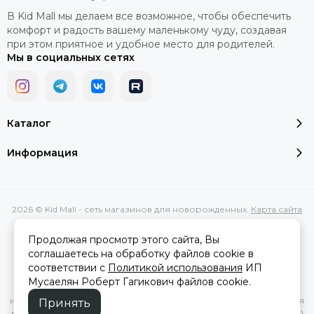
В Kid Mall мы делаем все возможное, чтобы обеспечить
комфорт и радость вашему маленькому чуду, создавая
при этом приятное и удобное место для родителей.
Мы в социальных сетях
Каталог
Информация
2026 © Kid Mall - сеть магазинов для новорожденных.
Карта сайта
Сделано в
MOSK.STUDIO
для платформы
InSales
Продолжая просмотр этого сайта, Вы
соглашаетесь на обработку файлов cookie в
соответствии с
Политикой использования
ИП
Вся представленная на сайте информация, касающаяся
Мусаелян Роберт Гагикович файлов cookie.
характеристик, стоимости товаров и услуг, носит
информационный характер и ни при каких условиях не является
Принять
публичной офертой, определяемой положениями Статьи 437(2)