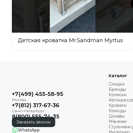
Детская кроватка Mr.Sandman Myrtus
Каталог
Скидки
Бренды
+7(499) 455-58-95
Коляски
Автокресл
+7(812) 317-67-36
Кровати
Комоды
8(800) 555-74-35
Шкафы
Манежи
Заказать звонок
Стульчики 
WhatsApp
Интерьер