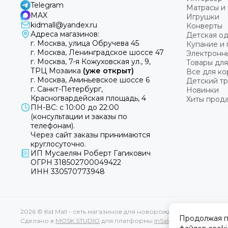
Telegram
Матрасы и 
MAX
Игрушки
kidmall@yandex.ru
Конверты
Адреса магазинов:
Детская о
г. Москва, улица Обручева 45
Купание и 
г. Москва, Ленинградское шоссе 47
Электронн
г. Москва, 7-я Кожуховская ул., 9,
Товары для
ТРЦ Мозаика
(уже открыт)
Все для к
г. Москва, Аминьевское шоссе 6
Детский т
г. Санкт-Петербург,
Новинки
Красногвардейская площадь, 4
Хиты прод
ПН-ВС: с 10:00 до 22:00
(консультации и заказы по
телефонам).
Через сайт заказы принимаются
круглосуточно.
ИП Мусаелян Роберт Гагикович
ОГРН 318502700049422
ИНН 330570773948
2026 © Kid Mall - сеть магазинов для новорожденных.
Карта сайт
Продолжая пр
Сделано в
MOSK.STUDIO
для платформы
InSales